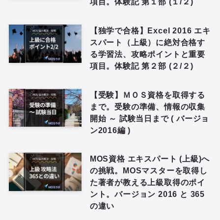
項目。体験記 第１部 (１/２)
【独学で合格】Excel 2016 エキ
スパート（上級）に絶対合格す
る学習法、攻略ポイントと重要
項目。体験記 第２部 (２/２)
【受験】ＭＯＳ資格を取得する
まで。受験の準備、情報の収集
開始 ～ 試験当日まで ( バージョ
ン2016編 )
MOS資格 エキスパート (上級)へ
の挑戦。MOSマスターを取得し
た著者が教える上級取得のポイ
ント。バージョン 2016 と 365
の違い