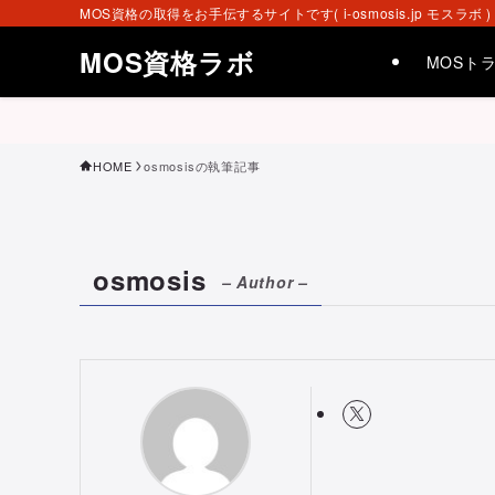
MOS資格の取得をお手伝するサイトです( i-osmosis.jp モスラボ )
MOS資格ラボ
MOSト
HOME
osmosisの執筆記事
osmosis
– Author –