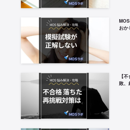
MO
おか
【不
敗、