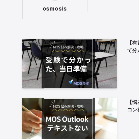
osmosis
【有
て分
【悩
コン