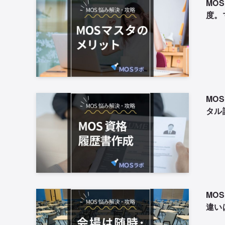
MO
度。
MO
タル
MO
違い