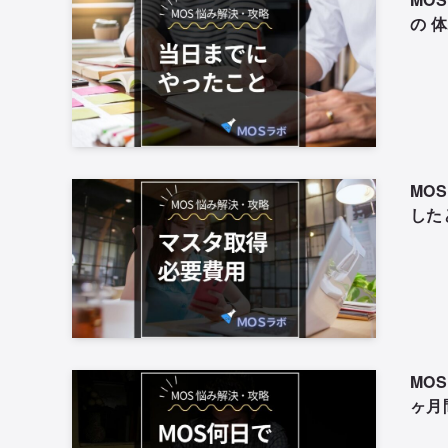
の 
MO
した
MO
ヶ月