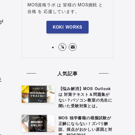
MOS資格ラボ は 皆様の MOS挑戦 と
合格 を 応援しています。
が
KOKI WORKS
人気記事
失
【悩み解消】MOS Outlook
は 対策テキスト＆問題集が
ない？パソコン教室の先生に
聞いた受験対策とは。
MOS 独学書籍の模擬試験が
正解にならない！ズバリ解
説、採点がおかしい原因と対
策。MOS2016